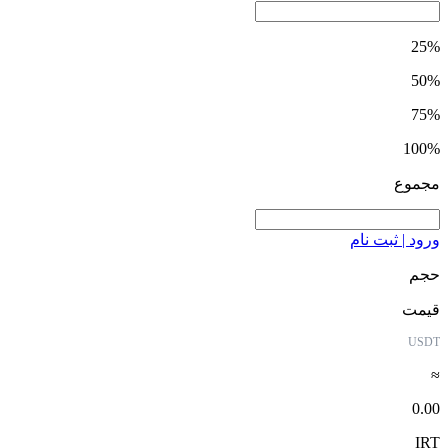
25%
50%
75%
100%
مجموع
ورود | ثبت نام
حجم
قیمت
USDT
≈
0.00
IRT