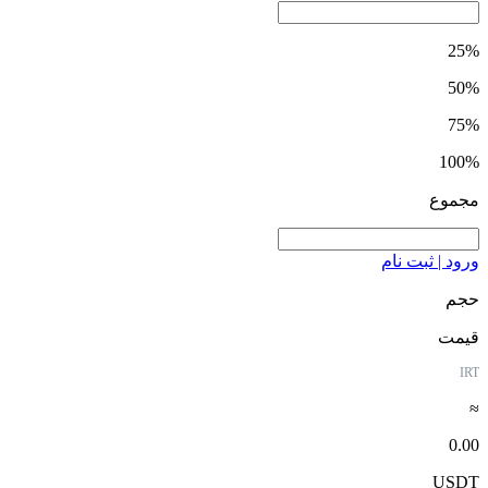
25%
50%
75%
100%
مجموع
ورود | ثبت نام
حجم
قیمت
IRT
≈
0.00
USDT