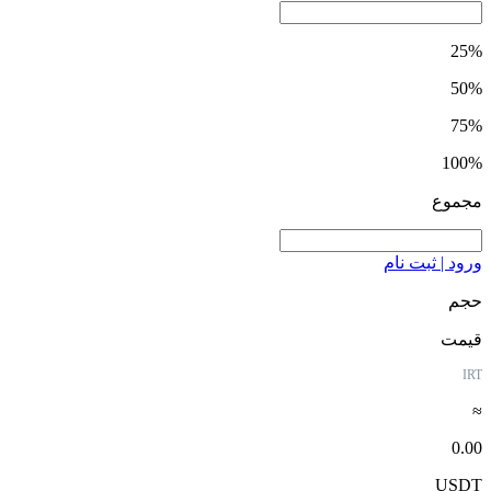
25%
50%
75%
100%
مجموع
ورود | ثبت نام
حجم
قیمت
IRT
≈
0.00
USDT