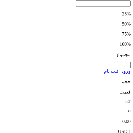
25%
50%
75%
100%
مجموع
ورود | ثبت نام
حجم
قیمت
IRT
≈
0.00
USDT