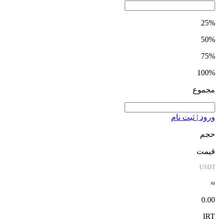
25%
50%
75%
100%
مجموع
ورود | ثبت نام
حجم
قیمت
USDT
≈
0.00
IRT