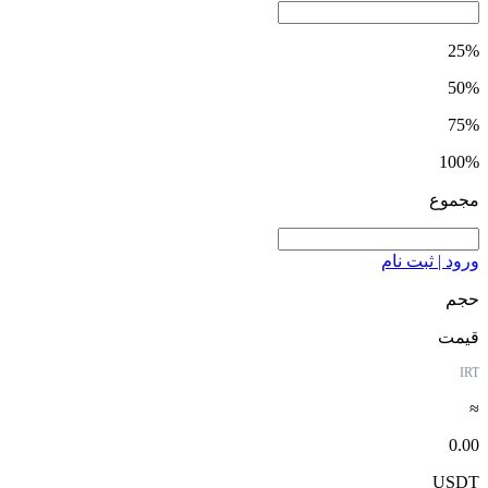
25%
50%
75%
100%
مجموع
ورود | ثبت نام
حجم
قیمت
IRT
≈
0.00
USDT