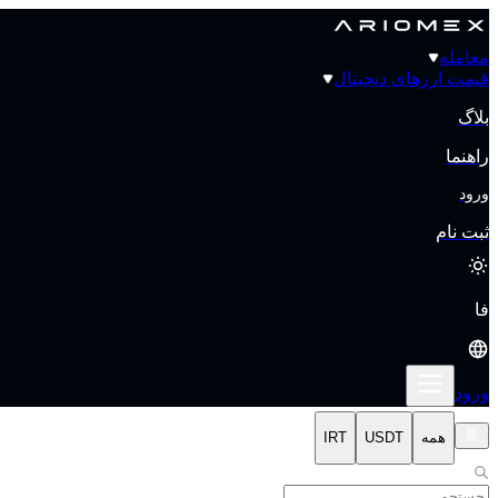
معامله
قیمت‌ ارزهای دیجیتال
بلاگ
راهنما
ورود
ثبت نام
فا
ورود
همه
USDT
IRT