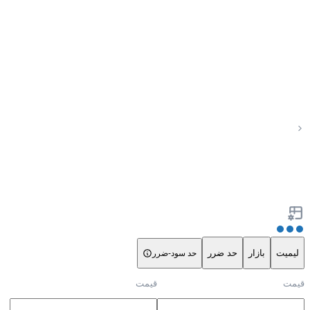
لیمیت
بازار
حد ضرر
حد سود-ضرر
قیمت
قیمت