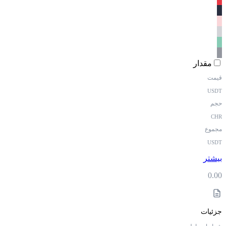
مقدار
قیمت
USDT
حجم
CHR
مجموع
USDT
بیشتر
0.00
جزئیات