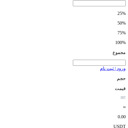
25%
50%
75%
100%
مجموع
ورود | ثبت نام
حجم
قیمت
IRT
≈
0.00
USDT