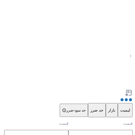
لیمیت
بازار
حد ضرر
حد سود-ضرر
قیمت
قیمت