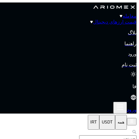
معامله
قیمت‌ ارزهای دیجیتال
بلاگ
راهنما
ورود
ثبت نام
فا
ورود
همه
USDT
IRT