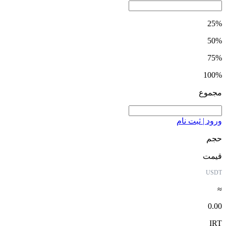
25%
50%
75%
100%
مجموع
ورود | ثبت نام
حجم
قیمت
USDT
≈
0.00
IRT