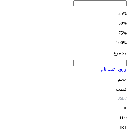
25%
50%
75%
100%
مجموع
ورود | ثبت نام
حجم
قیمت
USDT
≈
0.00
IRT