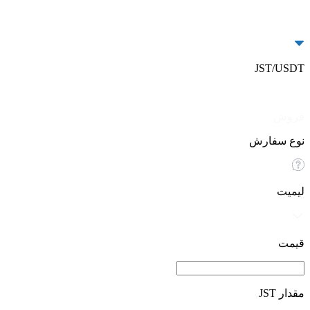
JST/USDT
خرید
فروش
نوع سفارش
لیمیت
قیمت
مقدار JST