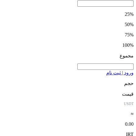
25%
50%
75%
100%
مجموع
ورود | ثبت نام
حجم
قیمت
USDT
≈
0.00
IRT