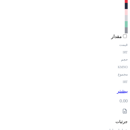
مقدار
قیمت
IRT
حجم
KMNO
مجموع
IRT
بیشتر
0.00
جزئیات