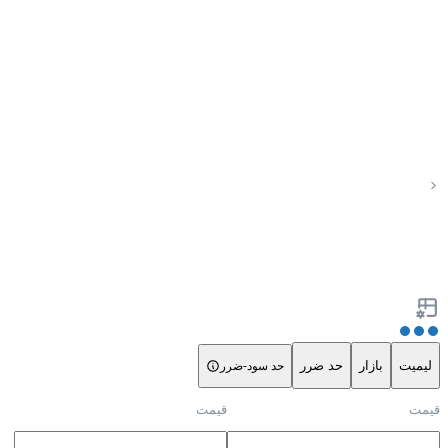
لیمیت
بازار
حد ضرر
حد سود-ضرر
قیمت
قیمت