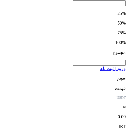
25%
50%
75%
100%
مجموع
ورود | ثبت نام
حجم
قیمت
USDT
≈
0.00
IRT