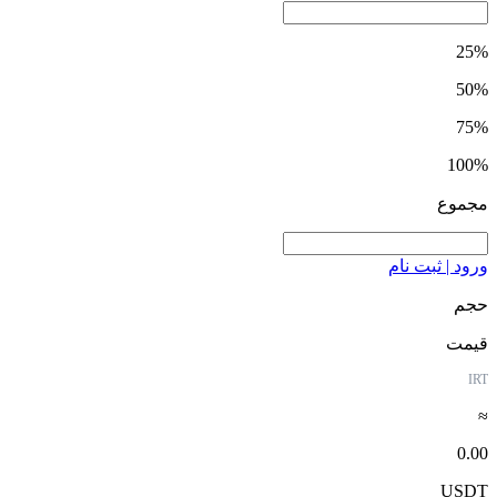
25%
50%
75%
100%
مجموع
ورود | ثبت نام
حجم
قیمت
IRT
≈
0.00
USDT