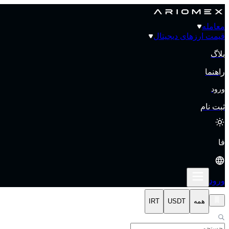
معامله
قیمت‌ ارزهای دیجیتال
بلاگ
راهنما
ورود
ثبت نام
فا
ورود
همه
USDT
IRT