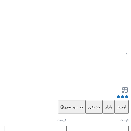
لیمیت
بازار
حد ضرر
حد سود-ضرر
قیمت
قیمت