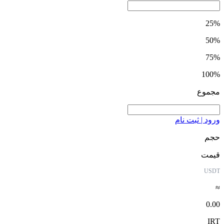
25%
50%
75%
100%
مجموع
ورود | ثبت نام
حجم
قیمت
USDT
≈
0.00
IRT