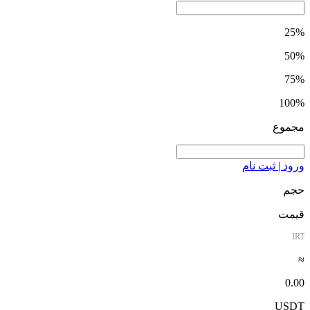
25%
50%
75%
100%
مجموع
ورود | ثبت نام
حجم
قیمت
IRT
≈
0.00
USDT