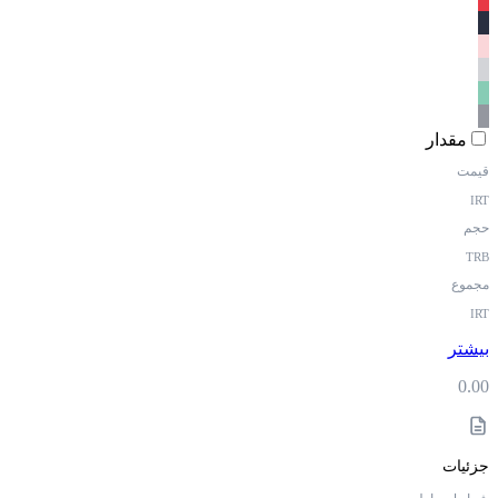
مقدار
قیمت
IRT
حجم
TRB
مجموع
IRT
بیشتر
0.00
جزئیات