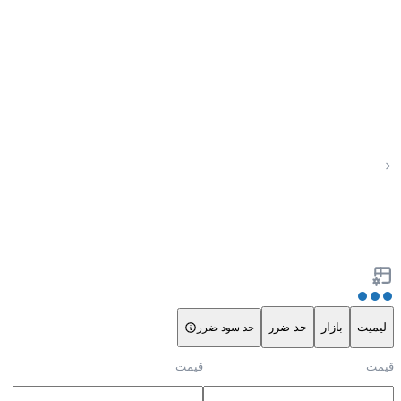
لیمیت
بازار
حد ضرر
حد سود-ضرر
قیمت
قیمت