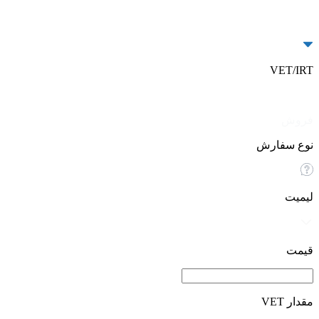
VET/IRT
خرید
فروش
نوع سفارش
لیمیت
قیمت
مقدار VET