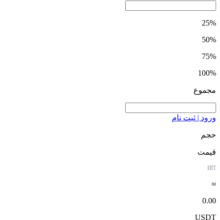
25%
50%
75%
100%
مجموع
ورود | ثبت نام
حجم
قیمت
IRT
≈
0.00
USDT