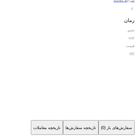
شرایط معامله
زمان
حجم
WIF
قیمت
IRT
سفارش‌های باز (0)
تاریخچه سفارش‌ها
تاریخچه معاملات