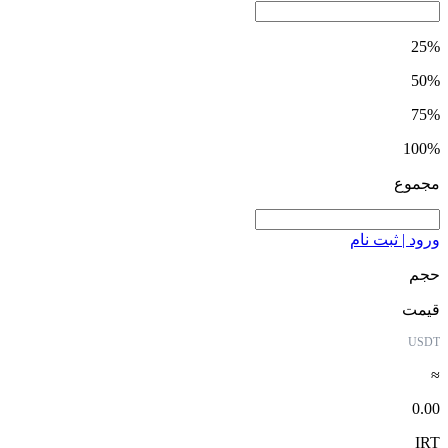
25%
50%
75%
100%
مجموع
ورود | ثبت نام
حجم
قیمت
USDT
≈
0.00
IRT