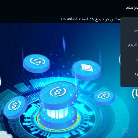
گ
راهنما
ین
اتریوم
ی
ود