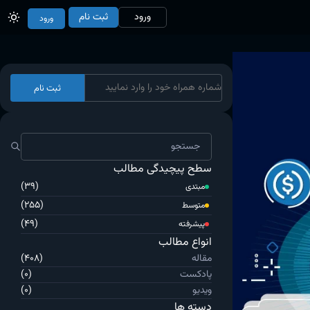
ورود
ثبت نام
ورود
ثبت نام
سطح پیچیدگی مطالب
(39)
مبتدی
(255)
متوسط
(49)
پیشرفته
انواع مطالب
مقاله
(408)
پادکست
(0)
ویدیو
(0)
دسته ها