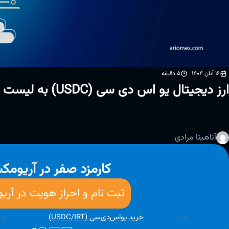
16 آبان 1404
5 دقیقه
ارز دیجیتال یو اس دی سی (USDC) به لیست ارزهای آریومکس در تاریخ 28 اسفند اضافه شد
آناهیتا مرادی
کارمزد صفر در آریوم
ثبت نام و احراز هویت در آر
خرید یواس‌دی‌سی (USDC/IRT)