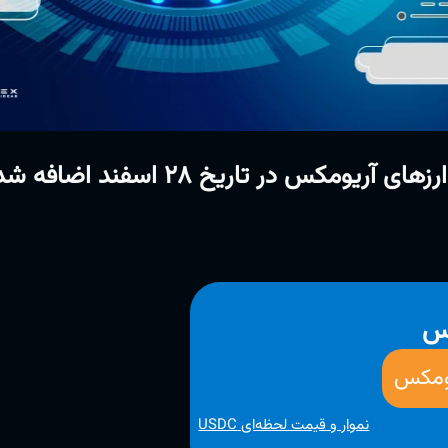
کس
یومکس
نموار و قیمت لحظه‌ای USDC