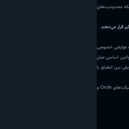
نکه محدودیت‌های
ر قرار می‌دهند
.
 یک عوارضی خصوصی
عقب‌نشینی سیرکل، سیستم پرداخت USDC موظف است مانند قوانین اساسی عمل
فی بین انطباق با
یو اس دی سی (USDC) یک استیبل کوین است که ارزش آن معادل 1 دلار آمریکا است. این ارز دیجیتال بر پایه بلاکچین ساخته شده و توسط شرکت‌های Circle و