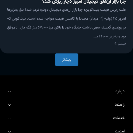
چرا بازار ارزهای دیجیتال امروز دچار ریزش شد؟
علت ریزش قیمت بیت‌کوین؛ چرا بازار ارزهای دیجیتال دوباره قرمز شد؟ بازار رمزارزها
امروز 25 ژوئیه (3 مرداد) مجددا با کاهش قیمت مواجه شده است. بیت‌کوین که
در روزهای گذشته سعی داشت جایگاه خود را بالای مرز ۶۷،۰۰۰ دلار نگه دارد، ناموفق
بود و به زیر ۶۴،۰۰۰ د...
بیشتر
بیشتر
درباره
راهنما
درباره آریومکس
خدمات
اطلاعیه‌ها
بلاگ آریومکس
امنیت
مستندات API
قوانین و مقررات
راهنمای آریومکس