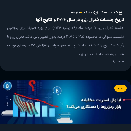
7 مرداد 1405
1 دقیقه
متوسط
تاریخ جلسات فدرال رزرو در سال 2026 و نتایج آنها
جلسه فدرال رزرو 7 مرداد ماه (29 ژوئیه 2026) نرخ بهره آمریکا برای پنجمین
نشست متوالی در محدوده ۳.۵ تا ۳.۷۵ درصد بدون تغییر باقی ماند. فدرال رزرو با
رأی ۹ به ۳ نرخ را ثابت نگه داشت و سه عضو خواهان افزایش ۰.۲۵ درصدی بودند؛
بنابراین شکاف داخلی فدرال رزرو...
بیشتر
اخبار