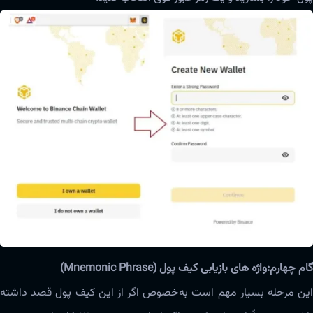
گام چهارم:واژه های بازیابی کیف پول (Mnemonic Phrase)
این مرحله بسیار مهم است به‌خصوص اگر از این کیف پول قصد داشته