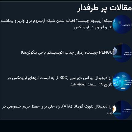
مقالات پر طرفدار
شبکه آربیتروم چیست؟ اضافه شدن شبکه آربیتروم برای واریز و برداشت
تتر و اتریوم در آریومکس
PENGU چیست؟ رمزارز جذاب اکوسیستم پاجی پنگوئن‌ها!
ارز دیجیتال یو اس دی سی (USDC) به لیست ارزهای آریومکس در
تاریخ 28 اسفند اضافه شد
ارز دیجیتال نتورک آتوماتا (ATA): راه حلی برای حفظ حریم خصوصی در
وب