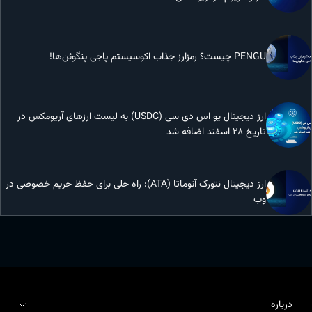
PENGU چیست؟ رمزارز جذاب اکوسیستم پاجی پنگوئن‌ها!
ارز دیجیتال یو اس دی سی (USDC) به لیست ارزهای آریومکس در
تاریخ 28 اسفند اضافه شد
ارز دیجیتال نتورک آتوماتا (ATA): راه حلی برای حفظ حریم خصوصی در
وب
درباره