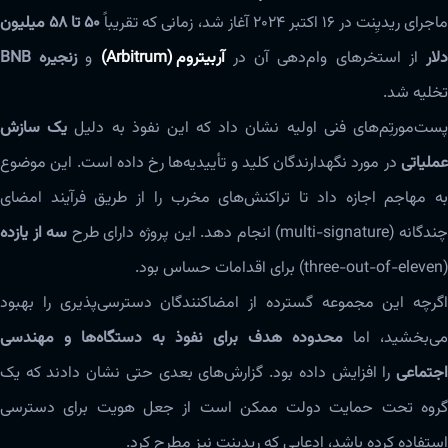
اجرای ریدیِنت در ۱۶ اکتبر ۲۰۲۴ آغاز شد، زمانی که تقریباً
۵۰ تا ۵۸ میلیون
لار
از استخرهای وام‌دهی آن در
آربیتروم (Arbitrum)
و
زنجیره BNB
تخلیه شد.
ست‌مورتِم‌های فنی اولیه نشان داد که این نفوذ به دلیل
یک سازش
عملیاتی
در مورد نگهدارندگان کلید و تأییدیه‌ها رخ داده است. این موضوع
به مهاجم اجازه داد تا تراکنش‌های مخرب را از طریق فرآیند امضای
ندگانه (multi-signature) انجام دهد. این پروژه دارای طرح
سه از یازده
(three-out-of-eleven) برای اقدامات حساس بود.
اگرچه این مجموعه گسترده از امضاکنندگان دسترسی‌پذیری را بهبود
می‌بخشید، اما
محدوده هدف برای نفوذ به دستگاه‌ها و مهندسی
اجتماعی
را افزایش داده بود. گزارش‌های بعدی حتی نشان دادند که یک
گروه تحت حمایت دولت ممکن است از جعل هویت برای دسترسی
استفاده کرده باشد، ادعایی که ریدیِنت نیز مطرح کرد.