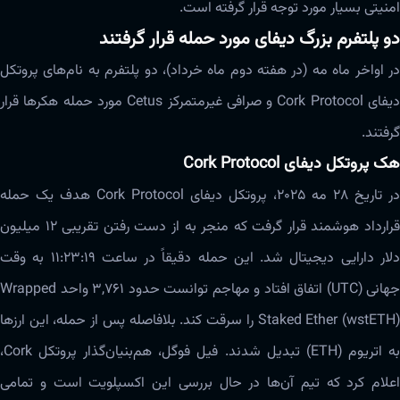
امنیتی بسیار مورد توجه قرار گرفته است.
دو پلتفرم بزرگ دیفای مورد حمله قرار گرفتند
در اواخر ماه مه (در هفته دوم ماه خرداد)، دو پلتفرم به نام‌های پروتکل
دیفای Cork Protocol و صرافی غیرمتمرکز Cetus مورد حمله هکرها قرار
گرفتند.
هک پروتکل دیفای Cork Protocol
در تاریخ ۲۸ مه ۲۰۲۵، پروتکل دیفای Cork Protocol هدف یک حمله
قرارداد هوشمند قرار گرفت که منجر به از دست رفتن تقریبی ۱۲ میلیون
دلار دارایی دیجیتال شد. این حمله دقیقاً در ساعت ۱۱:۲۳:۱۹ به وقت
جهانی (UTC) اتفاق افتاد و مهاجم توانست حدود ۳,۷۶۱ واحد Wrapped
Staked Ether (wstETH) را سرقت کند. بلافاصله پس از حمله، این ارزها
به اتریوم (ETH) تبدیل شدند. فیل فوگل، هم‌بنیان‌گذار پروتکل Cork،
اعلام کرد که تیم آن‌ها در حال بررسی این اکسپلویت است و تمامی