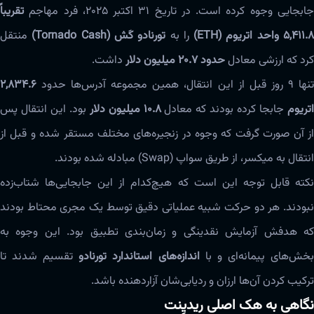
ابجایی وجوه کرده است. در تاریخ ۳۱ اکتبر ۲۰۲۵، فرد مهاجم
تقریباً
۵,۴۱۱. واحد اتریوم (ETH)
را به
تورنادو کَش (Tornado Cash)
منتقل
کرد که ارزشی معادل
حدود ۲۰.۷ میلیون دلار
داشت.
نها ۹ روز قبل از این انتقال، همین مجموعه آدرس‌ها حدود
۲,۸۳۴.۶
تریوم
جابجا کرده بودند که معادل
۱۰.۸ میلیون دلار
بود. این انتقال پس
از آن صورت گرفت که وجوه در زنجیره‌های مختلف مستقر شده و قبل از
انتقال به میکسر، از طریق سواپ (Swap) مبادله شده بودند.
نکته قابل توجه این است که هیچ‌کدام از این جابجایی‌ها شتاب‌زده
نبودند. هر دو حرکت شبیه عملیاتی دقیق توسط یک مجری محتاط بودند
که هدفش آزمایش نقدینگی و زمان‌بندی تطبیق بود. این وجوه به
خش‌های پیمانه‌ای و با
اندازه‌های استاندارد تورنادو
تقسیم شدند تا
ترکیب کردن آن‌ها ارزان و ردیابی‌شان آزاردهنده باشد.
نگاهی به هک اصلی ریدیِنت